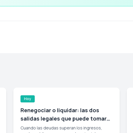
Hoy
Renegociar o liquidar: las dos
salidas legales que puede tomar
un deudor en Chile
Cuando las deudas superan los ingresos,